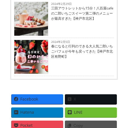
2024年2月29日
三田アウトレットから15分！八百屋cafe
の二郎いちごスイーツ第二弾のメニュー
が最高すぎた【神戸市北区】
2024年2月5日
春になると行列のできる大人気二郎いち
ごパフェが今年も戻ってきた【神戸市北
区有野町】
Facebook
X
Hatena
LINE
Pocket
Copy