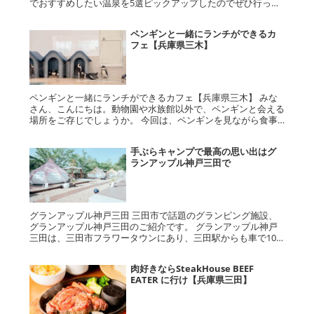
でおすすめしたい温泉を5選ピックアップしたのでぜひ行って
みてくださいね。 外さない温泉の選び方 みなさんは、温泉に
行く際どのよう...
ペンギンと一緒にランチができるカ
フェ【兵庫県三木】
ペンギンと一緒にランチができるカフェ【兵庫県三木】 みな
さん、こんにちは。動物園や水族館以外で、ペンギンと会える
場所をご存じでしょうか。 今回は、ペンギンを見ながら食事
ができるカフェ、宿原ガーデンテラス・カフェバランタインの
ご紹介です。ペン...
手ぶらキャンプで最高の思い出はグ
ランアップル神戸三田で
グランアップル神戸三田 三田市で話題のグランピング施設、
グランアップル神戸三田のご紹介です。 グランアップル神戸
三田は、三田市フラワータウンにあり、三田駅からも車で10
分と好立地なのがポイントです。施設の前には、寿ノ湯がある
ので、お風呂の心...
肉好きならSteakHouse BEEF
EATER に行け【兵庫県三田】