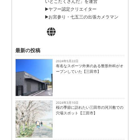
いとこたくさんだ」を運営
▶️ヤフー認定クリエイター
▶️お宮参り・七五三の出張カメラマン
最新の投稿
2024年5月22日
有名なスポーツ外来のある整形外科がオ
ープンしていた【三田市】
2024年3月10日
桜の季節に訪れたい三田市の河川敷での
穴場スポット【三田市】