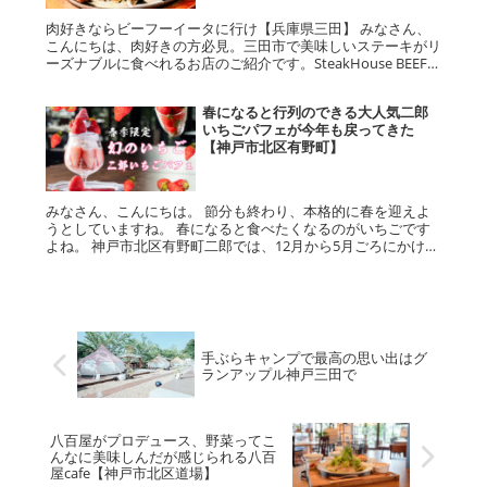
肉好きならビーフーイータに行け【兵庫県三田】 みなさん、
こんにちは、肉好きの方必見。三田市で美味しいステーキがリ
ーズナブルに食べれるお店のご紹介です。SteakHouse BEEF
EATERは、三田市西山にあり、人気だったカフェイツツの跡...
春になると行列のできる大人気二郎
いちごパフェが今年も戻ってきた
【神戸市北区有野町】
みなさん、こんにちは。 節分も終わり、本格的に春を迎えよ
うとしていますね。 春になると食べたくなるのがいちごです
よね。 神戸市北区有野町二郎では、12月から5月ごろにかけ
て、地元の二郎いちごが人気を集めます。 神戸市北区有野町
二郎には、二郎...
手ぶらキャンプで最高の思い出はグ
ランアップル神戸三田で
八百屋がプロデュース、野菜ってこ
んなに美味しんだが感じられる八百
屋cafe【神戸市北区道場】