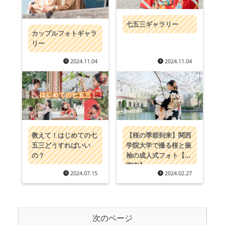
七五三ギャラリー
カップルフォトギャラ
リー
2024.11.04
2024.11.04
教えて！はじめての七
【桜の季節到来】関西
五三どうすればいい
学院大学で撮る桜と振
の？
袖の成人式フォト【西
宮市】
2024.07.15
2024.02.27
次のページ